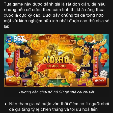
Tựa game này được đánh giá là rất đơn giản, dễ hiểu
nhưng nếu cứ cược theo cảm tính thì khả năng thua
cuộc là cực kỳ cao. Dưới đây chúng tôi đã tổng hợp
một vài kinh nghiệm hữu ích nhất được cao thủ chia sẻ
lại:
Hướng dẫn chơi nổ hũ 90 tại nhà cái chi tiết
Nên tham gia cá cược vào thời điểm có ít người chơi
để gia tăng tỷ lệ chiến thắng và tối ưu hoá tiền