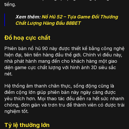
tiếng.
Xem thêm:
Nổ Hũ 52 – Tựa Game Đổi Thưởng
Chất Lượng Hàng Đầu 88BET
Đồ hoạ cực chất
Phiên bản nổ hũ 90 này được thiết kế bằng công nghệ
hiện đại, tiên tiến hàng đầu thế giới. Chính vì điều này,
nhà phát hành mang đến cho khách hàng một giao
diện game cực chất lượng với hình ảnh 3D siêu sắc
nét.
Hệ thống âm thanh chân thực, sống động cũng là
điểm cộng lớn giúp phiên bản này ngày càng được
yêu thích hơn. Mọi thao tác đều diễn ra hết sức nhanh
chóng, đơn giản và trơn tru để thành viên có được trải
nghiệm tốt.
Tỷ lệ thưởng lớn