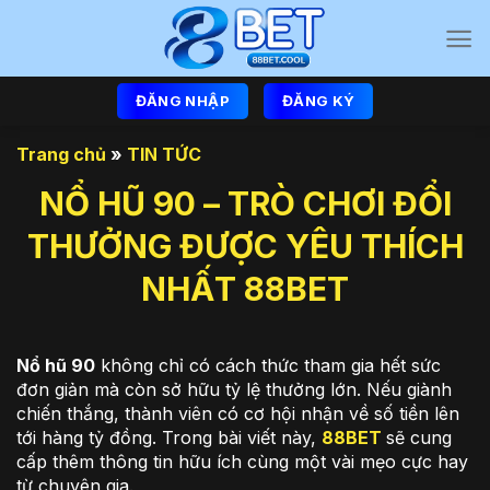
Chuyển
đến
nội
dung
ĐĂNG NHẬP
ĐĂNG KÝ
Trang chủ
»
TIN TỨC
NỔ HŨ 90 – TRÒ CHƠI ĐỔI
THƯỞNG ĐƯỢC YÊU THÍCH
NHẤT 88BET
Nổ hũ 90
không chỉ có cách thức tham gia hết sức
đơn giản mà còn sở hữu tỷ lệ thưởng lớn. Nếu giành
chiến thắng, thành viên có cơ hội nhận về số tiền lên
tới hàng tỷ đồng. Trong bài viết này,
88BET
sẽ cung
cấp thêm thông tin hữu ích cùng một vài mẹo cực hay
từ chuyên gia.