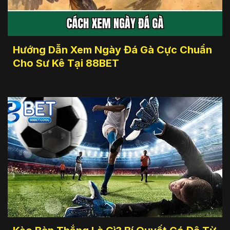
Hướng Dẫn Xem Ngày Đá Gà Cực Chuẩn
Cho Sư Kê Tại 88BET