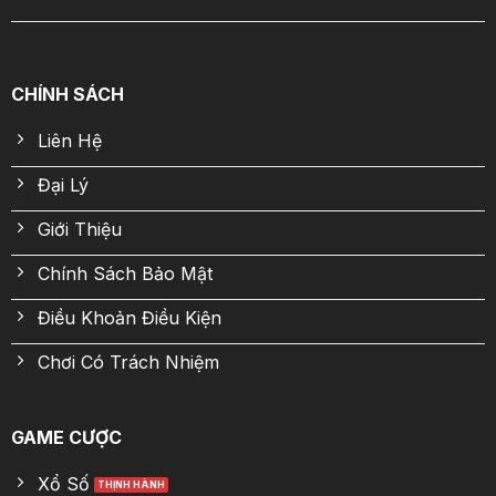
CHÍNH SÁCH
Liên Hệ
Đại Lý
Giới Thiệu
Chính Sách Bảo Mật
Điều Khoản Điều Kiện
Chơi Có Trách Nhiệm
GAME CƯỢC
Xổ Số