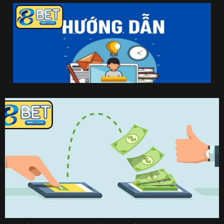
Danh mục hướng dẫn tại nhà cái cung cấp nhiều thông
tin hữu ích
Mục đích của trang tin là gì?
Vậy thật ra mục đích chính mà trang tin mang lại là
gì? Chúng ta cùng điểm qua một số điểm đáng chú
ý như sau:
Giảm thiểu tình trạng quá tải hệ thống khi cùng