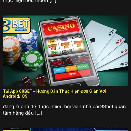
thực hiện nếu muốn [...]
tập trung vào 5 chủ đề chính. Chúng bao quát toàn
bộ mọi trường hợp về các sự cố xảy ra với cách giải
quyết đơn giản vừa an toàn vừa nhanh chóng.
Chức năng cơ bản
Thành viên mới muốn trải nghiệm game nhà cái
phải thực hiện các chức năng theo yêu cầu. Trong
quá trình thao tác, chắc chắn bạn sẽ gặp lỗi nếu bỏ
qua phần chú ý và điều kiện. Các vấn đề thường
liên quan đến như:
Cách thức mở tài khoản.
Lỗi đăng nhập do quên tài khoản hay mật khẩu.
Tải App 88BET – Hướng Dẫn Thực Hiện Đơn Giản Với
Rút nạp tiền bị hệ thống từ chối.
Android/IOS
Băn khoăn về tải app có nên hay không.
đang là chủ đề được nhiều hội viên nhà cái 88bet quan
tâm hàng đầu [...]
…
Cách tốt nhất lúc này là người mới hãy đến mục