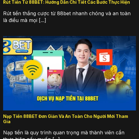
một lúc nhiều khách hàng kết nối kênh liên lạc.
Rút Tiền Từ 88BET: Hướng Dẫn Chi Tiết Các Bước Thực Hiện
Ngăn chặn tối đa virus, hacker tấn công khi
Rút tiền thắng cược từ 88bet nhanh chóng và an toàn
khách làm theo chỉ dẫn của những nguồn không
là điều mà mọi [...]
đáng tin cậy.
Hướng dẫn giúp giải quyết hàng ngàn câu hỏi
trong cùng một lúc một cách nhanh chóng.
Nhân viên không mất thời gian phải trả lời nhiều
lần cùng một lỗi của khách.
Tất cả những bài chia sẻ tại đây đều được biên
soạn kỹ với các tình huống phổ biến mà khách
thường gặp phải. Tất cả đều được giải đáp một
cách rất rõ ràng và chi tiết, bạn xem qua là hiểu
được ngay tức thì.
Nội dung chi tiết tại chuyên mục
Nạp Tiền 88BET Đơn Giản Và An Toàn Cho Người Mới Tham
hướng dẫn
Gia
Nạp tiền là quy trình quan trọng mà thành viên cần
Những gì mà bạn có thể tham khảo tại đây chủ yếu