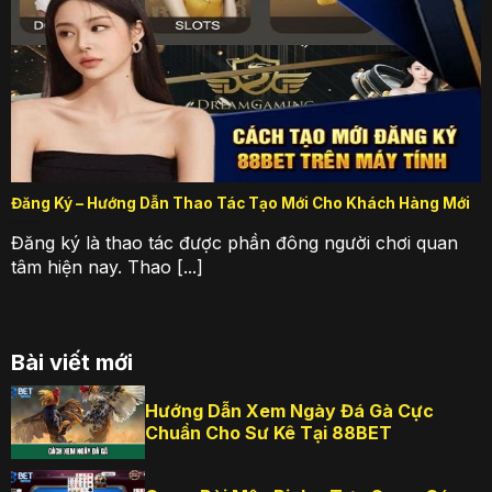
trong quy tắc game và dẫn đến thất bại. Mỗi hình
thức giải trí có một cách tham gia riêng và chi tiết về
phần chỉ dẫn này đều có đầy đủ tại trang tin nhà
cái.
Ngoài ra, ở đây còn chia sẻ rất nhiều thông tin
quan trọng của trò chơi ngoài các quy định cơ bản.
Nói chung, tất tần tật những vấn đề liên quan đến
bộ môn đó đều có bài hướng dẫn
,
chẳng hạn:
Đăng Ký – Hướng Dẫn Thao Tác Tạo Mới Cho Khách Hàng Mới
Thuật ngữ, cách diễn ra một ván cược, các vòng
Đăng ký là thao tác được phần đông người chơi quan
đấu,…
tâm hiện nay. Thao [...]
Nhận và sử dụng ưu đãi
Nhà cái liên tục triển khai những khuyến mãi có giá
Bài viết mới
trị lớn vừa là quà chào mừng người mới vừa để tri
ân khách cũ. Tuy nhiên, bạn không phải lúc nào
Hướng Dẫn Xem Ngày Đá Gà Cực
cũng cập nhật đầy đủ nhưng đến đây thì yên tâm.
Chuẩn Cho Sư Kê Tại 88BET
Sự kiện nào mới nhất, hot nhất đều được thông
báo đầy đủ.