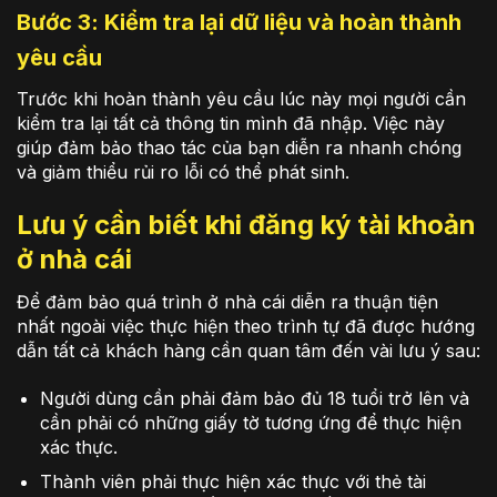
Bước 3: Kiểm tra lại dữ liệu và hoàn thành
yêu cầu
Trước khi hoàn thành yêu cầu lúc này mọi người cần
kiểm tra lại tất cả thông tin mình đã nhập. Việc này
giúp đảm bảo thao tác của bạn diễn ra nhanh chóng
và giảm thiểu rủi ro lỗi có thể phát sinh.
Lưu ý cần biết khi đăng ký tài khoản
ở nhà cái
Để đảm bảo quá trình ở nhà cái diễn ra thuận tiện
nhất ngoài việc thực hiện theo trình tự đã được hướng
dẫn tất cả khách hàng cần quan tâm đến vài lưu ý sau:
Người dùng cần phải đảm bảo đủ 18 tuổi trở lên và
cần phải có những giấy tờ tương ứng để thực hiện
xác thực.
Thành viên phải thực hiện xác thực với thẻ tài