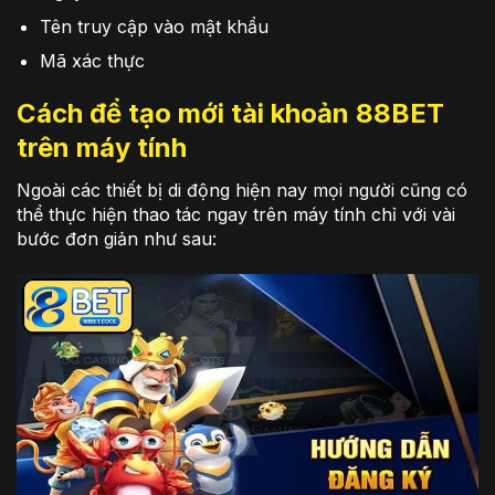
Tên truy cập vào mật khẩu
Mã xác thực
Cách để tạo mới tài khoản 88BET
trên máy tính
Ngoài các thiết bị di động hiện nay mọi người cũng có
thể thực hiện thao tác ngay trên máy tính chỉ với vài
bước đơn giản như sau: