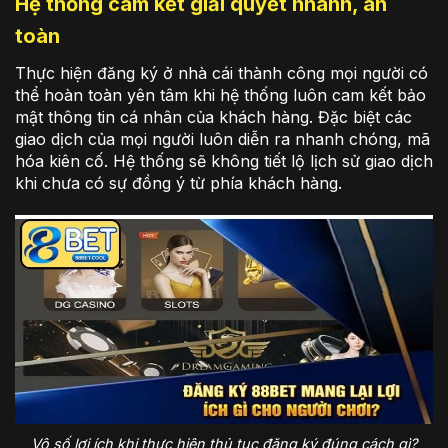
Hệ thống cam kết giải quyết nhanh, an
toàn
Thực hiện đăng ký ở nhà cái thành công mọi người có
thể hoàn toàn yên tâm khi hệ thống luôn cam kết bảo
mật thông tin cá nhân của khách hàng. Đặc biệt các
giao dịch của mọi người luôn diễn ra nhanh chóng, mã
hóa kiên cố. Hệ thống sẽ không tiết lộ lịch sử giao dịch
khi chưa có sự đồng ý từ phía khách hàng.
Vô số lợi ích khi thực hiện thủ tục đăng ký đúng cách gì?