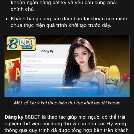
khoản ngân hàng bất kỳ và yêu cầu cũng phải
chính chủ.
Khách hàng cũng cần đảm bảo tài khoản của mình
chưa thực hiện quá trình khởi tạo trước đây.
Một số lưu ý khi thực hiện thủ tục khởi tạo tài khoản
Đăng ký
88BET là thao tác giúp mọi người có thể trải
nghiệm thư viện nội dung thú vị của nhà cái. Hy vọng
thông qua quy trình đã được tổng hợp bên trên khách