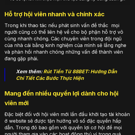
Hỗ trợ hội viên nhanh và chính xác
Trong khi thao tác nếu phát sinh vấn đề thắc mọi
người cũng có thể liên hệ về cho bộ phận hỗ trợ vô
cùng nhanh chóng. Các chuyên viên trong đội ngũ
của nhà cái bằng kinh nghiệm của mình sẽ lắng nghe
và phản hồi nhanh chóng những vấn đề thành viên
đang gặp phải.
Xem thêm:
Rút Tiền Từ 88BET: Hướng Dẫn
Chi Tiết Các Bước Thực Hiện
Mang đến nhiều quyền lợi dành cho hội
viên mới
Đặc biệt đối với hội viên mới lần đầu khởi tạo tài khoản
ở website sẽ được tận hưởng vô số đặc quyền hấp
dẫn. Trong đó bao gồm với quyền lợi cơ hội để mọi
người tham gia vào các hoạt động thú vị trong quá