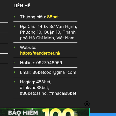
LIÊN HỆ
Thương hiệu:
88b
et
Địa Chỉ:
14 Đ. Sư Vạn Hạnh,
Phường 10, Quận 10, Thành
phố Hồ Chí Minh, Việt Nam
Website:
https://aanderoer.nl/
Hotline:
0927946969
Email:
88betcool@gmail.com
Hagtag:
#88bet,
#linkvao88bet,
#88betcasino, #nhacai88bet