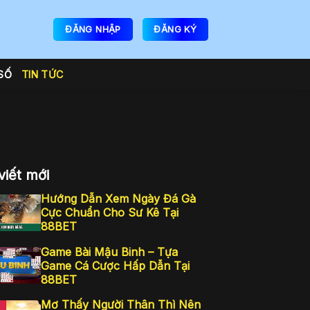
ĐĂNG NHẬP
ĐĂNG KÝ
SỐ
TIN TỨC
viết mới
Hướng Dẫn Xem Ngày Đá Gà
Cực Chuẩn Cho Sư Kê Tại
88BET
Game Bài Mậu Binh – Tựa
Game Cá Cược Hấp Dẫn Tại
88BET
Mơ Thấy Người Thân Thì Nên