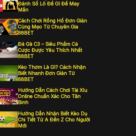
Đánh Số Lô Đề Gì Để May
Mắn
Cách Chơi Rồng Hổ Đơn Giản
Cùng Mẹo Từ Chuyên Gia
88BET
Đá Gà C3 – Siêu Phẩm Cá
Cược Được Yêu Thích Nhất
88BET
Kèo Thơm Là Gì? Cách Nhận
Biết Nhanh Đơn Giản Từ
88BET
Hướng Dẫn Cách Chơi Tài Xỉu
Online Chuẩn Xác Cho Tân
Binh
Hướng Dẫn Nhận Biết Kèo Dụ
Chi Tiết Từ A Đến Z Cho Người
Mới