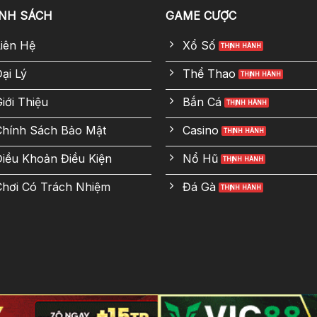
NH SÁCH
GAME CƯỢC
iên Hệ
Xổ Số
ại Lý
Thể Thao
iới Thiệu
Bắn Cá
Chính Sách Bảo Mật
Casino
iều Khoản Điều Kiện
Nổ Hũ
Chơi Có Trách Nhiệm
Đá Gà