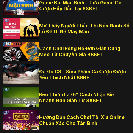
Game Bài Mậu Binh – Tựa Game Cá
Cược Hấp Dẫn Tại 88BET
Mơ Thấy Người Thân Thì Nên Đánh Số
Lô Đề Gì Để May Mắn
Cách Chơi Rồng Hổ Đơn Giản Cùng
Mẹo Từ Chuyên Gia 88BET
Đá Gà C3 – Siêu Phẩm Cá Cược Được
Yêu Thích Nhất 88BET
Kèo Thơm Là Gì? Cách Nhận Biết
Nhanh Đơn Giản Từ 88BET
Hướng Dẫn Cách Chơi Tài Xỉu Online
Chuẩn Xác Cho Tân Binh