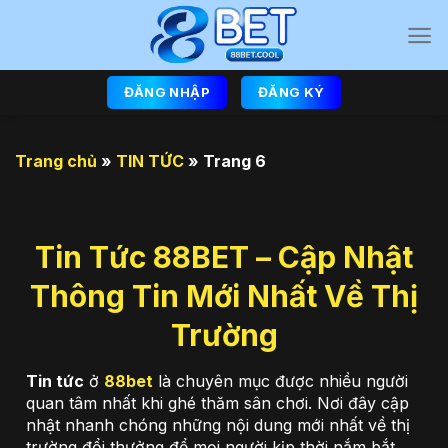
Chuyển
đến
nội
dung
ĐĂNG NHẬP
ĐĂNG KÝ
Trang chủ
»
TIN TỨC
»
Trang 6
Tin Tức 88BET – Cập Nhật
Thông Tin Mới Nhất Về Thị
Trường
Tin tức
ở
88bet
là chuyên mục được nhiều người
quan tâm nhất khi ghé thăm sân chơi. Nơi đây cập
nhật nhanh chóng những nội dung mới nhất về thị
trường đổi thưởng để mọi người kịp thời nắm bắt.