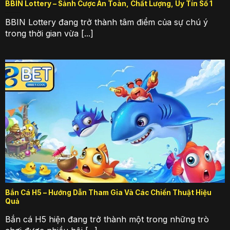
cấp. Tại đây bạn có thể update thêm về các nội
BBIN Lottery – Sảnh Cược An Toàn, Chất Lượng, Uy Tín Số 1
dung hỗ trợ quá trình giải trí, bao gồm:
BBIN Lottery đang trở thành tâm điểm của sự chú ý
trong thời gian vừa [...]
Thể thao: Tổng hợp, giới thiệu về những giải đấu
đang diễn ra. Thậm chí, kênh còn phân tích
thêm diễn biến của các cuộc đối đầu nhằm mang
đến cái nhìn tổng quan hơn cho người chơi.
Casino: Chia sẻ luật lệ, quy tắc đặt cược của
những trò chơi hot hit tại nhà cái. Từ đó bạn có
thêm kiến thức để quá trình đặt cược diễn ra
suôn sẻ.
Bắn cá: Danh mục tổng hợp dữ liệu liên quan
đến các tựa game thịnh hành. Cách chơi, hệ
thống vũ khí hoặc đặc tính của con mồi.
Xổ số: Kênh chia sẻ kết quả mới nhất để hội viên
tra cứu nhanh chóng.
Bắn Cá H5 – Hướng Dẫn Tham Gia Và Các Chiến Thuật Hiệu
Quả
Bắn cá H5 hiện đang trở thành một trong những trò