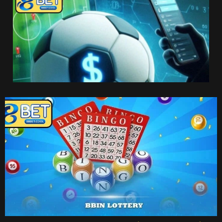
Một số nét tổng quan về tin tức
Các đề mục chính tại kênh tin tức
Sân chơi cập nhật kiến thức đa dạng, phong phú
với nhiều nội dung quan trọng. Trong đó phải kể
đến như:
Trò chơi cá cược
Chủ đề hấp dẫn với những kiến thức hữu ích liên
quan đến các môn chơi giải trí do nền tảng cung