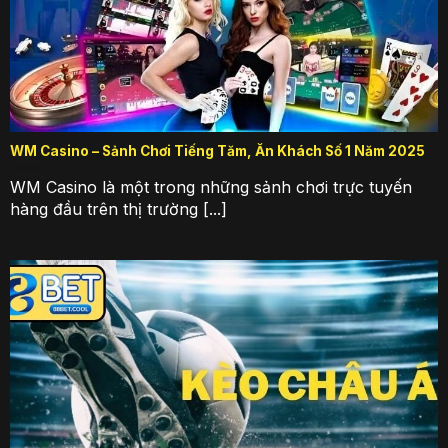
WM Casino – Sảnh Chơi Tiếng Tăm, Ăn Khách Số 1 Năm 2025
WM Casino là một trong những sảnh chơi trực tuyến
hàng đầu trên thị trường [...]