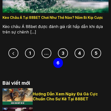
Kèo Châu Á Tại 88BET Chơi Như Thế Nào? Nắm Bí Kíp Cược
Kèo châu Á 88bet được đánh giá rất hấp dẫn khi dựa
trên sự chênh [...]
1
…
3
4
5
6
Bài viết mới
Hướng Dẫn Xem Ngày Đá Gà Cực
Chuẩn Cho Sư Kê Tại 88BET