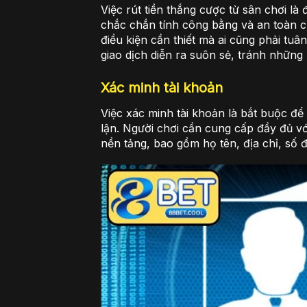
Việc rút tiền thắng cược từ sân chơi l
chắc chắn tính công bằng và an toàn ch
điều kiện cần thiết mà ai cũng phải tuâ
giao dịch diễn ra suôn sẻ, tránh những
Xác minh tài khoản
Việc xác minh tài khoản là bắt buộc đ
lận. Người chơi cần cung cấp đầy đủ vớ
nền tảng, bao gồm họ tên, địa chỉ, số đ