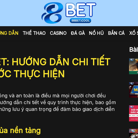
NG DẪN
THỂ THAO
CASINO
ĐÁ GÀ
NỔ HŨ
BẮN CÁ
XỔ 
Bài
ET: HƯỚNG DẪN CHI TIẾT
ỚC THỰC HIỆN
ng và an toàn là điều mà mọi người chơi đều
ớng dẫn chi tiết về quy trình thực hiện, bao gồm
hững lưu ý quan trọng để đảm bảo giao dịch diễn
của nền tảng