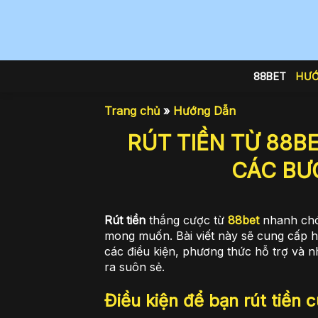
Chuyển
đến
nội
dung
88BET
HƯỚ
Trang chủ
»
Hướng Dẫn
RÚT TIỀN TỪ 88B
CÁC BƯ
Rút tiền
thắng cược từ
88bet
nhanh chó
mong muốn. Bài viết này sẽ cung cấp hư
các điều kiện, phương thức hỗ trợ và n
ra suôn sẻ.
Điều kiện để bạn rút tiền 