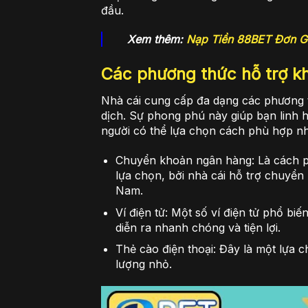
đầu.
Xem thêm:
Nạp Tiền 88BET Đơn G
Các phương thức hỗ trợ khi
Nhà cái cung cấp đa dạng các phương t
dịch. Sự phong phú này giúp bạn linh ho
người có thể lựa chọn cách phù hợp nh
Chuyển khoản ngân hàng: Là cách ph
lựa chọn, bởi nhà cái hỗ trợ chuyển
Nam.
Ví điện tử: Một số ví điện tử phổ biế
diễn ra nhanh chóng và tiện lợi.
Thẻ cào điện thoại: Đây là một lựa 
lượng nhỏ.