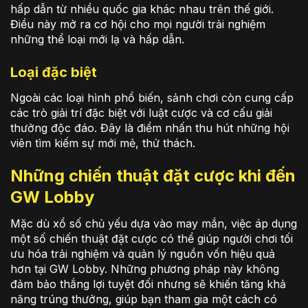
hấp dẫn từ nhiều quốc gia khác nhau trên thế giới.
Điều này mở ra cơ hội cho mọi người trải nghiệm
những thể loại mới lạ và hấp dẫn.
Loại đặc biệt
Ngoài các loại hình phổ biến, sảnh chơi còn cung cấp
các trò giải trí đặc biệt với luật cược và cơ cấu giải
thưởng độc đáo. Đây là điểm nhấn thu hút những hội
viên tìm kiếm sự mới mẻ, thử thách.
Những chiến thuật đặt cược khi đến
GW Lobby
Mặc dù xổ số chủ yếu dựa vào may mắn, việc áp dụng
một số chiến thuật đặt cược có thể giúp người chơi tối
ưu hóa trải nghiệm và quản lý nguồn vốn hiệu quả
hơn tại GW Lobby. Những phương pháp này không
đảm bảo thắng lợi tuyệt đối nhưng sẽ khiến tăng khả
năng trúng thưởng, giúp bạn tham gia một cách có