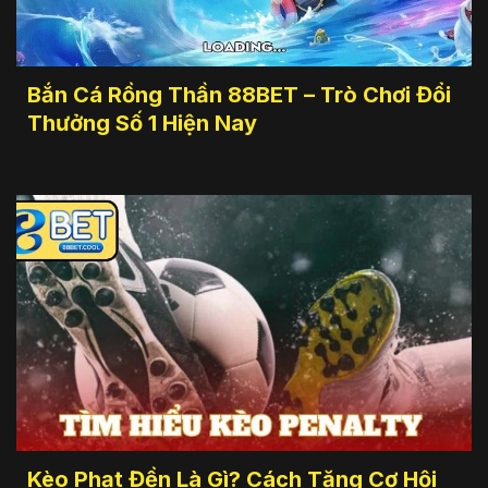
Bắn Cá Rồng Thần 88BET – Trò Chơi Đổi
Thưởng Số 1 Hiện Nay
Kèo Phạt Đền Là Gì? Cách Tăng Cơ Hội