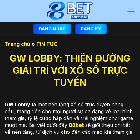
Chuyển
đến
nội
dung
ĐĂNG NHẬP
ĐĂNG KÝ
Trang chủ
»
TIN TỨC
GW LOBBY: THIÊN ĐƯỜNG
GIẢI TRÍ VỚI XỔ SỐ TRỰC
TUYẾN
GW Lobby
là một nền tảng xổ số trực tuyến hàng
đầu, mang đến cho mọi người sự đa dạng về loại hình
tham gia, tỷ lệ cược hấp dẫn và trải nghiệm chơi game
mượt mà. Bài viết dưới đây
88bet
sẽ giới thiệu chi tiết
về nền tảng, từ dịch vụ cho đến các mẹo khi tham gia.