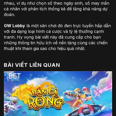
nhau, ví dụ như chọn số theo ngày sinh, số may mắn
cá nhân với phân tích thống kê để tăng khả năng dự
đoán.
GW Lobby
là một sân chơi đỏ đen trực tuyến hấp dẫn
với đa dạng loại hình cá cược và tỷ lệ thưởng cạnh
tranh. Hy vọng bài viết này đã cung cấp cho bạn
những thông tin hữu ích về nền tảng cùng các chiến
thuật khi tham gia sao cho hiệu quả nhất.
BÀI VIẾT LIÊN QUAN