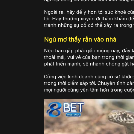
Ngoài ra, hãy để ý hơn tới sức khoẻ củ
tới. Hãy thường xuyên đi thăm khám để
tránh những sự cố có thể xảy ra trong t
Ngủ mơ thấy rắn vào nhà
Nếu bạn gặp phải giấc mộng này, đây là
thoải mái, vui vẻ của bạn trong thời gi
phát triển mạnh, sẽ nhanh chóng gặt h
Công việc kinh doanh cũng có sự khởi s
trong thời điểm sắp tới. Chuyện tình c
mọi người cũng yên tâm hơn trong cuộ