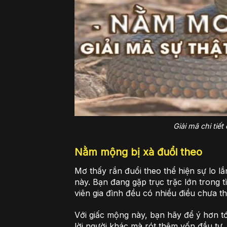
Giải mã chi tiế
Nằm mộng bị xà đuổi theo
Mơ thấy rắn đuổi theo thể hiện sự lo l
này. Bạn đang gặp trục trặc lớn trong
viên gia đình đều có nhiều điều chưa th
Với giấc mộng này, bạn hãy để ý hơn t
lời người khác mà rót thêm vốn đầu tư.