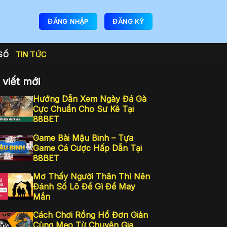
ĐĂNG NHẬP
ĐĂNG KÝ
SỐ
TIN TỨC
 viết mới
Hướng Dẫn Xem Ngày Đá Gà
Cực Chuẩn Cho Sư Kê Tại
88BET
Game Bài Mậu Binh – Tựa
Game Cá Cược Hấp Dẫn Tại
88BET
Mơ Thấy Người Thân Thì Nên
Đánh Số Lô Đề Gì Để May
Mắn
Cách Chơi Rồng Hổ Đơn Giản
Cùng Mẹo Từ Chuyên Gia