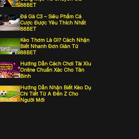
88BET
Đá Gà C3 – Siêu Phẩm Cá
Cược Được Yêu Thích Nhất
88BET
Kèo Thơm Là Gì? Cách Nhận
Biết Nhanh Đơn Giản Từ
88BET
Hướng Dẫn Cách Chơi Tài Xỉu
Online Chuẩn Xác Cho Tân
Binh
Hướng Dẫn Nhận Biết Kèo Dụ
Chi Tiết Từ A Đến Z Cho
Người Mới