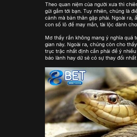
Theo quan niệm của người xưa thì chi
gửi gắm tới bạn. Tuy nhiên, chúng là 
cảnh mà bản thân gặp phải. Ngoài ra,
con số lô đề may mắn, tài lộc dành cho
Mơ thấy rắn không mang ý nghĩa quá tốt
gian này. Ngoài ra, chúng còn cho thấy
trục trặc nhất định cần phải để ý nhiề
báo lành hay dữ sẽ có sự thay đổi nhất