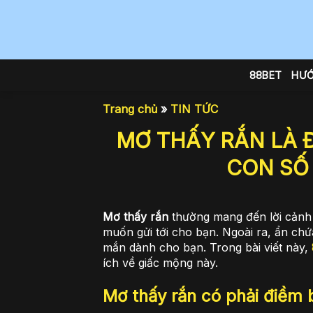
Chuyển
đến
nội
dung
88BET
HƯỚ
Trang chủ
»
TIN TỨC
MƠ THẤY RẮN LÀ 
CON SỐ
Mơ thấy rắn
thường mang đến lời cảnh 
muốn gửi tới cho bạn. Ngoài ra, ẩn ch
mắn dành cho bạn. Trong bài viết này,
ích về giấc mộng này.
Mơ thấy rắn có phải điềm 