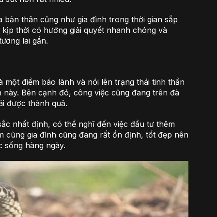
a bản thân cũng như gia đình trong thời gian sắp
 kịp thời có hướng giải quyết nhanh chóng và
ương lai gần.
 một điềm báo lành và nói lên trạng thái tinh thần
an này. Bên cạnh đó, công việc cũng đang trên đà
ái được thành quả.
ắc nhất định, có thể nghĩ đến việc đầu tư thêm
ảm cùng gia đình cũng đang rất ổn định, tốt đẹp nên
c sống hàng ngày.