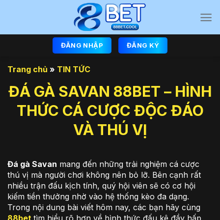
Chuyển
đến
nội
dung
ĐĂNG NHẬP
ĐĂNG KÝ
Trang chủ
»
TIN TỨC
ĐÁ GÀ SAVAN 88BET – HÌNH
THỨC CÁ CƯỢC ĐỘC ĐÁO
VÀ THÚ VỊ
Đá gà Savan
mang đến những trải nghiệm cá cược
thú vị mà người chơi không nên bỏ lỡ. Bên cạnh rất
nhiều trận đấu kịch tính, quý hội viên sẽ có cơ hội
kiếm tiền thưởng nhờ vào hệ thống kèo đa dạng.
Trong nội dung bài viết hôm nay, các bạn hãy cùng
88bet
tìm hiểu rõ hơn về hình thức đấu kê đầy hấp