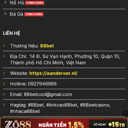
Nổ Hũ
Đá Gà
LIÊN HỆ
Thương hiệu:
88b
et
Địa Chỉ:
14 Đ. Sư Vạn Hạnh, Phường 10, Quận 10,
Thành phố Hồ Chí Minh, Việt Nam
Website:
https://aanderoer.nl/
Hotline:
0927946969
Email:
88betcool@gmail.com
Hagtag:
#88bet, #linkvao88bet, #88betcasino,
#nhacai88bet