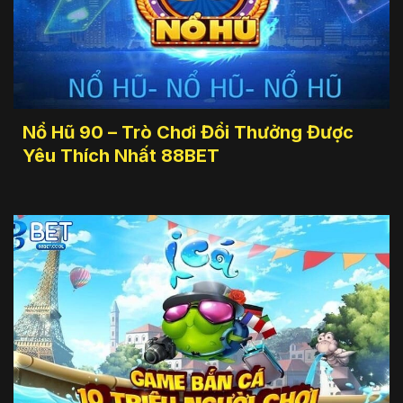
Nổ Hũ 90 – Trò Chơi Đổi Thưởng Được
Yêu Thích Nhất 88BET