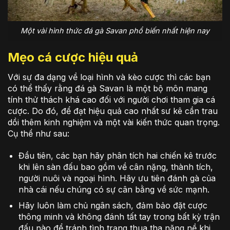
Một vài hình thức đá gà Savan phổ biến nhất hiện nay
Mẹo cá cược hiệu quả
Với sự đa dạng về loại hình và kèo cược thì các bạn
có thể thấy rằng đá gà Savan là một bộ môn mang
tính thử thách khá cao đối với người chơi tham gia cá
cược. Do đó, để đạt hiệu quả cao nhất sư kê cần trau
dồi thêm kinh nghiệm và một vài kiến thức quan trọng.
Cụ thể như sau:
Đầu tiên, các bạn hãy phân tích hai chiến kê trước
khi lên sàn đấu bao gồm về cân nặng, thành tích,
người nuôi và ngoại hình. Hãy ưu tiên đánh gà của
nhà cái nếu chúng có sự cân bằng về sức mạnh.
Hãy luôn làm chủ ngân sách, đảm bảo đặt cược
thông minh và không đánh tất tay trong bất kỳ trận
đấu nào để tránh tình trạng thua tha nặng nề khi