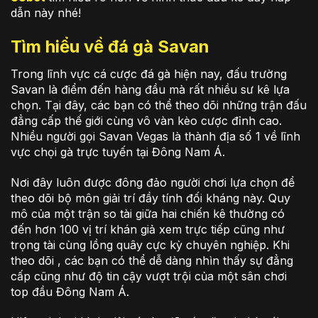
dẫn này nhé!
Tìm hiểu về đá gà Savan
Trong lĩnh vực cá cược đá gà hiện nay, đấu trường
Savan là điểm đến hàng đầu mà rất nhiều sư kê lựa
chọn. Tại đây, các bạn có thể theo dõi những trận đấu
đẳng cấp thế giới cùng vô vàn kèo cược đỉnh cao.
Nhiều người gọi Savan Vegas là thành địa số 1 về lĩnh
vực chọi gà trực tuyến tại Đông Nam Á.
Nơi đây luôn được đông đảo người chơi lựa chọn để
theo dõi bộ môn giải trí đầy tính đối kháng này. Quy
mô của một trận so tài giữa hai chiến kê thường có
đến hơn 100 vị trí khán giả xem trực tiếp cũng như
trọng tài cùng lồng quây cực kỳ chuyên nghiệp. Khi
theo dõi , các bạn có thể dễ dàng nhìn thấy sự đẳng
cấp cũng như độ tin cậy vượt trội của một sân chơi
top đầu Đông Nam Á.