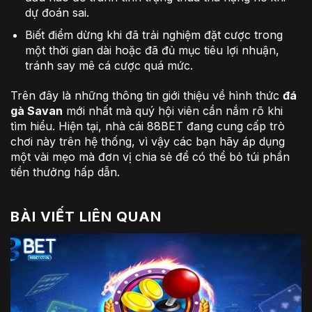
dự đoán sai.
Biết điểm dừng khi đã trải nghiệm đặt cược trong
một thời gian dài hoặc đã đủ mục tiêu lợi nhuận,
tránh say mê cá cược quá mức.
Trên đây là những thông tin giới thiệu về hình thức
đá
gà Savan
mới nhất mà quý hội viên cần nắm rõ khi
tìm hiểu. Hiện tại, nhà cái 88BET đang cung cấp trò
chơi này trên hệ thống, vì vậy các bạn hãy áp dụng
một vài mẹo mà đơn vị chia sẻ để có thể bỏ túi phần
tiền thưởng hấp dẫn.
BÀI VIẾT LIÊN QUAN