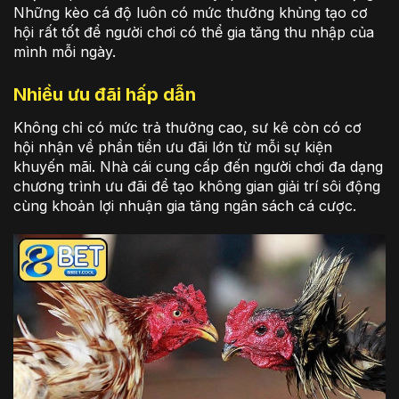
Những kèo cá độ luôn có mức thưởng khủng tạo cơ
hội rất tốt để người chơi có thể gia tăng thu nhập của
mình mỗi ngày.
Nhiều ưu đãi hấp dẫn
Không chỉ có mức trả thưởng cao, sư kê còn có cơ
hội nhận về phần tiền ưu đãi lớn từ mỗi sự kiện
khuyến mãi. Nhà cái cung cấp đến người chơi đa dạng
chương trình ưu đãi để tạo không gian giải trí sôi động
cùng khoản lợi nhuận gia tăng ngân sách cá cược.