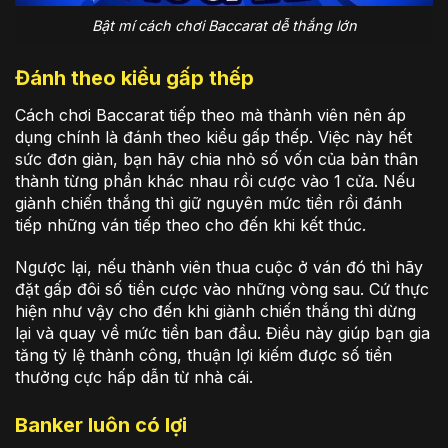
Bật mí cách chơi Baccarat dễ thắng lớn
Đánh theo kiểu gấp thếp
Cách chơi Baccarat tiếp theo mà thành viên nên áp
dụng chính là đánh theo kiểu gấp thếp. Việc này hết
sức đơn giản, bạn hãy chia nhỏ số vốn của bản thân
thành từng phần khác nhau rồi cược vào 1 cửa. Nếu
giành chiến thắng thì giữ nguyên mức tiền rồi đánh
tiếp những ván tiếp theo cho đến khi kết thúc.
Ngược lại, nếu thành viên thua cuộc ở ván đó thì hãy
đặt gấp đôi số tiền cược vào những vòng sau. Cứ thực
hiện như vậy cho đến khi giành chiến thắng thì dừng
lại và quay về mức tiền ban đầu. Điều này giúp bạn gia
tăng tỷ lệ thành công, thuận lợi kiếm được số tiền
thưởng cực hấp dẫn từ nhà cái.
Banker luôn có lợi