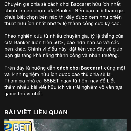
Chuyên gia chia sẻ cách chơi Baccarat hữu ích nhất
chính là nên chọn cửa Banker. Nếu bạn mới tham gia,
chưa biết chọn bên nào thì đây được xem như chiến
thuật hữu ích nhất nhờ tỷ lệ thành công cực kỳ cao.
Theo nghiên cứu từ nhiều chuyên gia, tỷ lệ thắng của
cửa Banker luôn trên 50%, cao hơn hẳn so với các
bên khác. Chính vì điều này, đặt tiền vào đây sẽ giúp
bạn gia tăng khả năng thành công và nhận thưởng.
Trên đây là hướng dẫn
cách chơi Baccarat
cùng một
vài kinh nghiệm hữu ích được cao thủ chia sẻ lại.
Tham gia nhà cái 88BET ngay từ hôm nay để biết
thêm nhiều bài viết hữu ích và trải nghiệm vô vàn tựa
game thú vị nhất.
BÀI VIẾT LIÊN QUAN