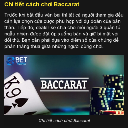
Chi tiết cách chơi Baccarat
Trước khi bắt đầu ván bài thì tất cả người tham gia đều
cần lựa chọn cửa cược phù hợp với dự đoán của bản
thân. Tiếp đó, dealer sẽ chia cho mỗi người 3 quân tú
ngẫu nhiên được đặt úp xuống bàn và giữ bí mật với
đối thủ. Bạn cần phải dựa vào điểm số của chúng để
phân thắng thua giữa những người cùng chơi.
Chi tiết cách chơi Baccarat