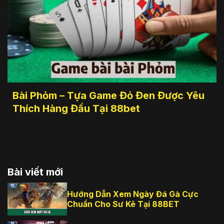
Bài Phỏm – Tựa Game Đỏ Đen Được Yêu
Thích Hàng Đầu Tại 88bet
Bài viết mới
Hướng Dẫn Xem Ngày Đá Gà Cực
Chuẩn Cho Sư Kê Tại 88BET