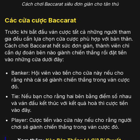
Cách chơi Baccarat siêu đơn giản cho tân thủ
Các cửa cược Baccarat
Trước khi bắt đầu ván cược tất cả những người tham
gia đều cần lựa chọn cửa cược phù hợp với bản thân.
Cách chơi Baccarat hết sức đơn giản, thành viên chỉ
cần dự đoán bên nào giành chiến thắng rồi đặt tiền
vào những cửa dưới đây:
Banker: Hội viên vào tiền cho cửa này nếu cho
rằng nhà cái sẽ giành chiến thắng trong ván cược
đó.
Tie: Nếu bạn cho rằng hai bên bằng điểm số nhau
và ván đấu kết thúc với kết quả hoà thì cược tiền
vào đây.
Player: Cược tiền vào cửa này nếu cho rằng người
chơi sẽ giành chiến thắng trong ván cược đó.