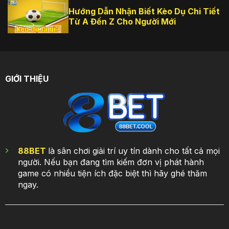
Hướng Dẫn Nhận Biết Kèo Dụ Chi Tiết
Từ A Đến Z Cho Người Mới
GIỚI THIỆU
88BET
là sân chơi giải trí uy tín dành cho tất cả mọi
người. Nếu bạn đang tìm kiếm đơn vị phát hành
game có nhiều tiện ích đặc biệt thì hãy ghé thăm
ngay.