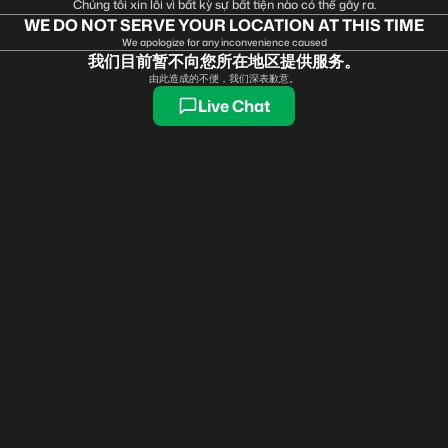
Chúng tôi xin lỗi vì bất kỳ sự bất tiện nào có thể gây ra.
WE DO NOT SERVE YOUR LOCATION AT THIS TIME
We apologize for any inconvenience caused
我们目前暂不向您所在地区提供服务。
由此造成的不便，我们深表歉意。
Live Chat