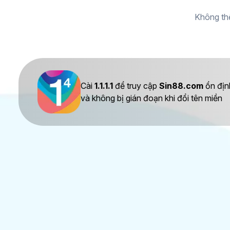
Không thể
Cài
1.1.1.1
để truy cập
Sin88.com
ổn địn
và không bị gián đoạn khi đổi tên miền