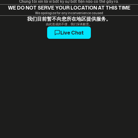
Chúng tôi xin lỗi vì bất kỳ sự bất tiện nào có thể gây ra.
WE DO NOT SERVE YOUR LOCATION AT THIS TIME
We apologize for any inconvenience caused
我们目前暂不向您所在地区提供服务。
由此造成的不便，我们深表歉意。
Live Chat